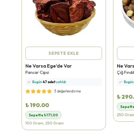
SEPETE EKLE
Ne Varsa Ege’de Var
Ne Var
⭐️
Bu ürünü
227 kişi
favoriledi!
⭐️
Bu ürü
urusu
Pancar Cipsi
Çiğ Fındık
🛒
88 kişi
sepetine ekledi!
🛒
97 kiş
✅
Bugün
47 adet
satıldı
✅
Bugü
🚚
Hızlı teslimat
yapılıyor!
🚚
Hızlı 
3 değerlendirme
₺ 290
₺ 190.00
Sepett
250 Gram
Sepette ₺171,00
100 Gram, 250 Gram