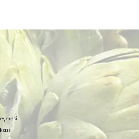
leşmesi
ikası