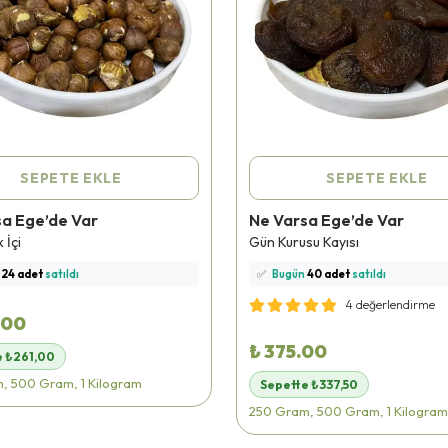
SEPETE EKLE
SEPETE EKLE
sa Ege’de Var
Ne Varsa Ege’de Var
nü
316 kişi
favoriledi!
⭐️
Bu ürünü
226 kişi
favoriledi!
 İçi
Gün Kurusu Kayısı
i
sepetine ekledi!
🛒
118 kişi
sepetine ekledi!
n
24 adet
satıldı
✅
Bugün
40 adet
satıldı
teslimat
yapılıyor!
🚚
Hızlı teslimat
yapılıyor!
4 değerlendirme
.00
₺ 375.00
e ₺261,00
, 500 Gram, 1 Kilogram
Sepette ₺337,50
250 Gram, 500 Gram, 1 Kilogram