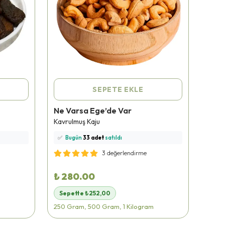
SEPETE EKLE
Ne Varsa Ege’de Var
Ne V
⭐️
Bu ürünü
559 kişi
favoriledi!
⭐️
Bu
Kavrulmuş Kaju
Kuru 
🛒
98 kişi
sepetine ekledi!
🛒
75
✅
Bugün
33 adet
satıldı
✅
B
🚚
Hızlı teslimat
yapılıyor!
🚚
Hı
3 değerlendirme
₺ 280.00
₺ 2
Sepette ₺252,00
Sep
250 Gram, 500 Gram, 1 Kilogram
250 G