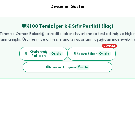
Devamını Göster
🛡️
%100 Temiz İçerik & Sıfır Pestisit (İlaç)
Tarım ve Orman Bakanlığı akredite laboratuvarlarında test edilmiş ve hiçbir t
lanmamıştır. Ürünlerimize ait resmi analiz raporlarını aşağıdan inceleyebilirs
GÜNCEL
Közlenmiş
📄
📄
Kapya Biber
Önizle
Önizle
Patlıcan
📄
Pancar Turşusu
Önizle