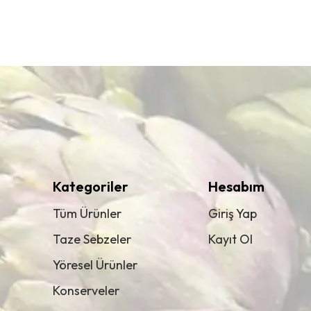
Kategoriler
Hesabım
Tüm Ürünler
Giriş Yap
Taze Sebzeler
Kayıt Ol
Yöresel Ürünler
Konserveler