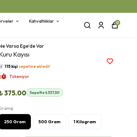
rveler
Kahvaltılıklar
0
Ne Varsa Ege’de Var
👀
Şu an
40 kişi
inceliyor!
Kuru Kayısı
⭐️
Bu ürünü
422 kişi
favoriledi!
🛒
115 kişi
sepetine ekledi!
✅
Bugün
26 adet
satıldı
Tükeniyor
🚚
Hızlı teslimat
yapılıyor!
₺ 375.00
Sepette ₺337,50
Gramaj
250 Gram
500 Gram
1 Kilogram