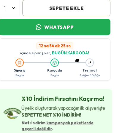
SEPETE EKLE
WHATSAPP
12 sa 54 dk 24 sn
içinde sipariş ver,
BUGÜN KARGODA!
🚚
🛒
📦
📍
Sipariş
Kargoda
Teslimat
Bugün
Bugün
8 Ağu - 10 Ağu
%10 İndirim Fırsatını Kaçırma!
Üyelik oluşturarak yapacağın ilk alışverişte
SEPETTE NET %10 İNDİRİM!
Not:
İndirim
kampanyalı paketlerde
geçerli değildir
.