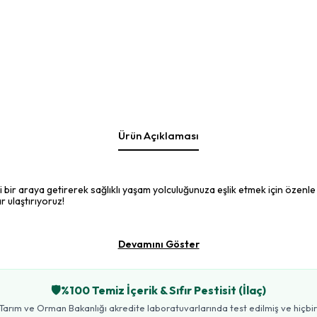
Ürün Açıklaması
ni bir araya getirerek sağlıklı yaşam yolculuğunuza eşlik etmek için özenle
r ulaştırıyoruz!
Devamını Göster
🛡️
%100 Temiz İçerik & Sıfır Pestisit (İlaç)
Tarım ve Orman Bakanlığı akredite laboratuvarlarında test edilmiş ve hiçbir t