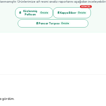
lanmamıştır. Ürünlerimize ait resmi analiz raporlarını aşağıdan inceleyebilirs
GÜNCEL
Közlenmiş
📄
📄
Kapya Biber
Önizle
Önizle
Patlıcan
📄
Pancar Turşusu
Önizle
da gördüm.