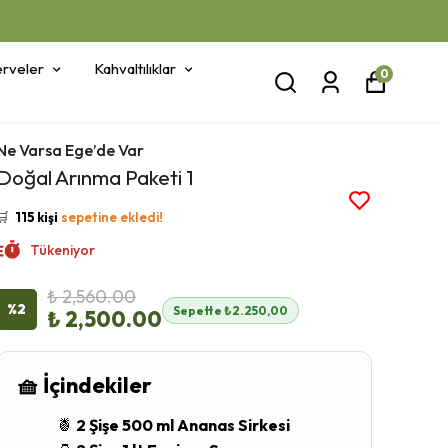
rveler
Kahvaltılıklar
0
Ne Varsa Ege’de Var
👀
Şu an
24 kişi
inceliyor!
Doğal Arınma Paketi 1
⭐️
Bu ürünü
437 kişi
favoriledi!
🛒
115 kişi
sepetine ekledi!
✅
Bugün
41 adet
satıldı
Tükeniyor
🚚
Hızlı teslimat
yapılıyor!
₺ 2,560.00
%
2
Sepette ₺2.250,00
₺ 2,500.00
🧺 İçindekiler
🍍
2 Şişe 500 ml Ananas Sirkesi