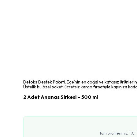
Detoks Destek Paketi
, Ege’nin en doğal ve katkısız ürünleri
Üstelik bu özel paketi
ücretsiz kargo
fırsatıyla kapınıza kada
2 Adet Ananas Sirkesi – 500 ml
Tüm ürünlerimiz T.C. 