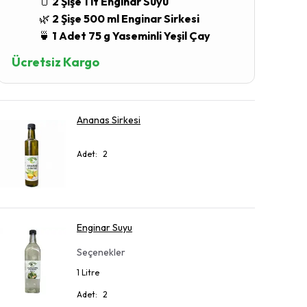
🫙
2 Şişe 1 lt Enginar Suyu
🌿
2 Şişe 500 ml Enginar Sirkesi
🍵
1 Adet 75 g Yaseminli Yeşil Çay
Ücretsiz Kargo
Ananas Sirkesi
Adet
:
2
Enginar Suyu
Seçenekler
1 Litre
Adet
:
2