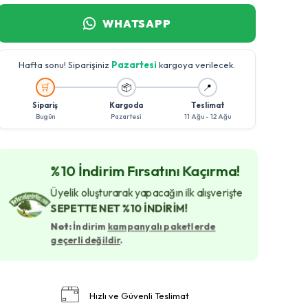
WHATSAPP
Hafta sonu! Siparişiniz
Pazartesi
kargoya verilecek.
🚚
🛒
📦
📍
Sipariş
Kargoda
Teslimat
Bugün
Pazartesi
11 Ağu - 12 Ağu
%10 İndirim Fırsatını Kaçırma!
Üyelik oluşturarak yapacağın ilk alışverişte
SEPETTE NET %10 İNDİRİM!
Not:
İndirim
kampanyalı paketlerde
geçerli değildir
.
Hızlı ve Güvenli Teslimat