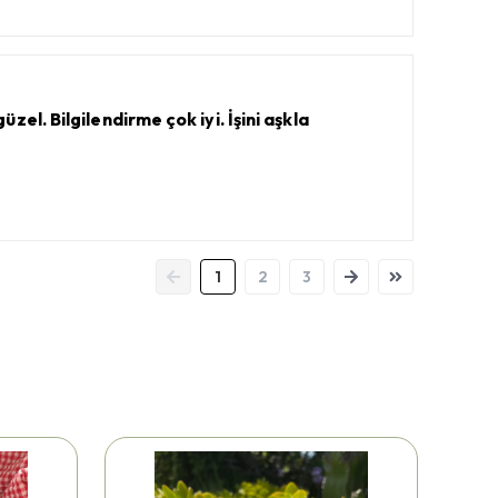
el. Bilgilendirme çok iyi. İşini aşkla
1
2
3