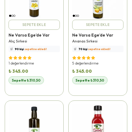
SEPETE EKLE
SEPETE EKLE
Ne Varsa Ege’de Var
Ne Varsa Ege’de Var
⭐️
Bu ürünü
345 kişi
favoriledi!
⭐️
Bu ürünü
218 kişi
favoriledi!
Alıç Sirkesi
Ananas Sirkesi
🛒
90 kişi
sepetine ekledi!
🛒
70 kişi
sepetine ekledi!
✅
Bugün
47 adet
satıldı
✅
Bugün
46 adet
satıldı
🚚
Hızlı teslimat
yapılıyor!
🚚
Hızlı teslimat
yapılıyor!
1 değerlendirme
5 değerlendirme
₺ 345.00
₺ 345.00
Sepette ₺310,50
Sepette ₺310,50