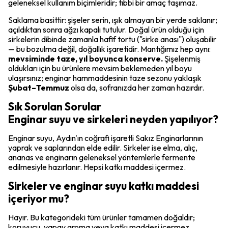
geleneksel kullanım biçimleridir; tıbbi bir amaç taşımaz.
Saklama basittir: şişeler serin, ışık almayan bir yerde saklanır;
açıldıktan sonra ağzı kapalı tutulur. Doğal ürün olduğu için
sirkelerin dibinde zamanla hafif tortu ("sirke anası") oluşabilir
— bu bozulma değil, doğallık işaretidir. Mantığımız hep aynı:
mevsiminde taze, yıl boyunca konserve.
Şişelenmiş
oldukları için bu ürünlere mevsim beklemeden yıl boyu
ulaşırsınız; enginar hammaddesinin taze sezonu yaklaşık
Şubat–Temmuz
olsa da, sofranızda her zaman hazırdır.
Sık Sorulan Sorular
Enginar suyu ve sirkeleri neyden yapılıyor?
Enginar suyu, Aydın'ın coğrafi işaretli Sakız Enginarlarının
yaprak ve saplarından elde edilir. Sirkeler ise elma, alıç,
ananas ve enginarın geleneksel yöntemlerle fermente
edilmesiyle hazırlanır. Hepsi katkı maddesi içermez.
Sirkeler ve enginar suyu katkı maddesi
içeriyor mu?
Hayır. Bu kategorideki tüm ürünler tamamen doğaldır;
koruyucu, yapay aroma veya katkı maddesi içermez.