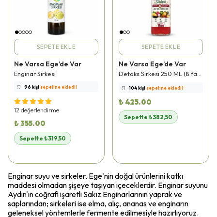
SEPETE EKLE
SEPETE EKLE
Ne Varsa Ege’de Var
Ne Varsa Ege’de Var
⭐️
Bu ürünü
418 kişi
favoriledi!
⭐️
Bu ürünü
518 kişi
favoriledi!
Enginar Sirkesi
Detoks Sirkesi 250 ML (8 farklı meyve - 10 ay dinlendirilmiştir.)
🛒
96 kişi
sepetine ekledi!
🛒
104 kişi
sepetine ekledi!
✅
Bugün
48 adet
satıldı
✅
Bugün
30 adet
satıldı
🚚
Hızlı teslimat
yapılıyor!
🚚
Hızlı teslimat
yapılıyor!
₺ 425.00
12 değerlendirme
Sepette ₺382,50
₺ 355.00
Sepette ₺319,50
Enginar suyu ve sirkeler, Ege'nin doğal ürünlerini katkı
maddesi olmadan şişeye taşıyan içeceklerdir. Enginar suyunu
Aydın'ın coğrafi işaretli Sakız Enginarlarının yaprak ve
saplarından; sirkeleri ise elma, alıç, ananas ve enginarın
geleneksel yöntemlerle fermente edilmesiyle hazırlıyoruz.