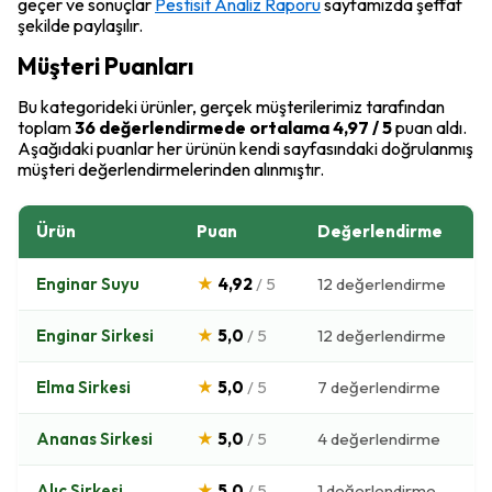
geçer ve sonuçlar
Pestisit Analiz Raporu
sayfamızda şeffaf
şekilde paylaşılır.
Müşteri Puanları
Bu kategorideki ürünler, gerçek müşterilerimiz tarafından
toplam
36 değerlendirmede ortalama 4,97 / 5
puan aldı.
Aşağıdaki puanlar her ürünün kendi sayfasındaki doğrulanmış
müşteri değerlendirmelerinden alınmıştır.
Ürün
Puan
Değerlendirme
Enginar Suyu
★
4,92
/ 5
12 değerlendirme
Enginar Sirkesi
★
5,0
/ 5
12 değerlendirme
Elma Sirkesi
★
5,0
/ 5
7 değerlendirme
Ananas Sirkesi
★
5,0
/ 5
4 değerlendirme
Alıç Sirkesi
★
5,0
/ 5
1 değerlendirme