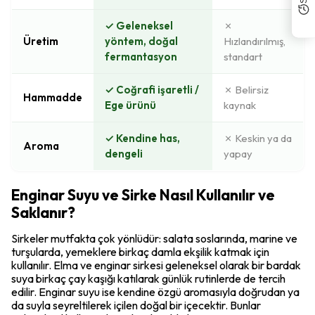
✓ Geleneksel
✗
Üretim
yöntem, doğal
Hızlandırılmış,
fermantasyon
standart
✓ Coğrafi işaretli /
✗ Belirsiz
Hammadde
Ege ürünü
kaynak
✓ Kendine has,
✗ Keskin ya da
Aroma
dengeli
yapay
Enginar Suyu ve Sirke Nasıl Kullanılır ve
Saklanır?
Sirkeler mutfakta çok yönlüdür: salata soslarında, marine ve
turşularda, yemeklere birkaç damla ekşilik katmak için
kullanılır. Elma ve enginar sirkesi geleneksel olarak bir bardak
suya birkaç çay kaşığı katılarak günlük rutinlerde de tercih
edilir. Enginar suyu ise kendine özgü aromasıyla doğrudan ya
da suyla seyreltilerek içilen doğal bir içecektir. Bunlar