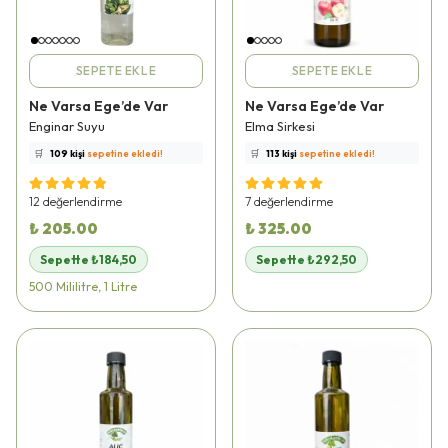
SEPETE EKLE
SEPETE EKLE
Ne Varsa Ege’de Var
Ne Varsa Ege’de Var
⭐️
Bu ürünü
518 kişi
favoriledi!
⭐️
Bu ürünü
379 kişi
favoriledi!
Enginar Suyu
Elma Sirkesi
🛒
109 kişi
sepetine ekledi!
🛒
113 kişi
sepetine ekledi!
✅
Bugün
48 adet
satıldı
✅
Bugün
31 adet
satıldı
🚚
Hızlı teslimat
yapılıyor!
🚚
Hızlı teslimat
yapılıyor!
12 değerlendirme
7 değerlendirme
₺ 205.00
₺ 325.00
Sepette ₺184,50
Sepette ₺292,50
500 Mililitre, 1 Litre