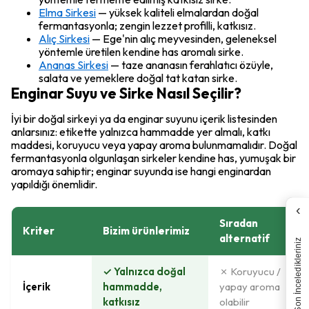
Elma Sirkesi
— yüksek kaliteli elmalardan doğal
fermantasyonla; zengin lezzet profilli, katkısız.
Alıç Sirkesi
— Ege'nin alıç meyvesinden, geleneksel
yöntemle üretilen kendine has aromalı sirke.
Ananas Sirkesi
— taze ananasın ferahlatıcı özüyle,
salata ve yemeklere doğal tat katan sirke.
Enginar Suyu ve Sirke Nasıl Seçilir?
İyi bir doğal sirkeyi ya da enginar suyunu içerik listesinden
anlarsınız: etikette yalnızca hammadde yer almalı, katkı
maddesi, koruyucu veya yapay aroma bulunmamalıdır. Doğal
fermantasyonla olgunlaşan sirkeler kendine has, yumuşak bir
aromaya sahiptir; enginar suyunda ise hangi enginardan
yapıldığı önemlidir.
‹
Sıradan
Kriter
Bizim ürünlerimiz
alternatif
Son İnceledikleriniz
✓ Yalnızca doğal
✗ Koruyucu /
İçerik
hammadde,
yapay aroma
katkısız
olabilir