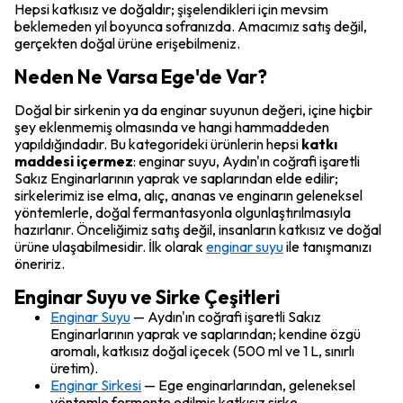
Hepsi katkısız ve doğaldır; şişelendikleri için mevsim
beklemeden yıl boyunca sofranızda. Amacımız satış değil,
gerçekten doğal ürüne erişebilmeniz.
Neden Ne Varsa Ege'de Var?
Doğal bir sirkenin ya da enginar suyunun değeri, içine hiçbir
şey eklenmemiş olmasında ve hangi hammaddeden
yapıldığındadır. Bu kategorideki ürünlerin hepsi
katkı
maddesi içermez
: enginar suyu, Aydın'ın coğrafi işaretli
Sakız Enginarlarının yaprak ve saplarından elde edilir;
sirkelerimiz ise elma, alıç, ananas ve enginarın geleneksel
yöntemlerle, doğal fermantasyonla olgunlaştırılmasıyla
hazırlanır. Önceliğimiz satış değil, insanların katkısız ve doğal
ürüne ulaşabilmesidir. İlk olarak
enginar suyu
ile tanışmanızı
öneririz.
Enginar Suyu ve Sirke Çeşitleri
Enginar Suyu
— Aydın'ın coğrafi işaretli Sakız
Enginarlarının yaprak ve saplarından; kendine özgü
aromalı, katkısız doğal içecek (500 ml ve 1 L, sınırlı
üretim).
Enginar Sirkesi
— Ege enginarlarından, geleneksel
yöntemle fermente edilmiş katkısız sirke.