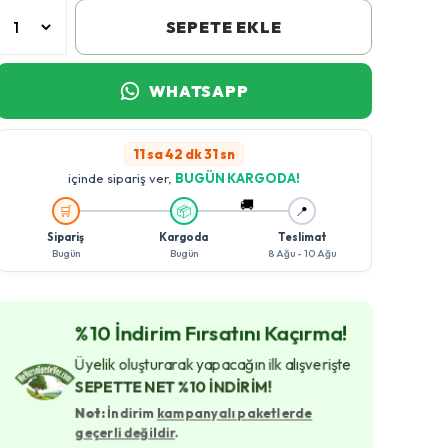
SEPETE EKLE
WHATSAPP
11 sa 42 dk 30 sn
içinde sipariş ver,
BUGÜN KARGODA!
🚚
🛒
📦
📍
Sipariş
Kargoda
Teslimat
Bugün
Bugün
8 Ağu - 10 Ağu
%10 İndirim Fırsatını Kaçırma!
Üyelik oluşturarak yapacağın ilk alışverişte
SEPETTE NET %10 İNDİRİM!
Not:
İndirim
kampanyalı paketlerde
geçerli değildir
.