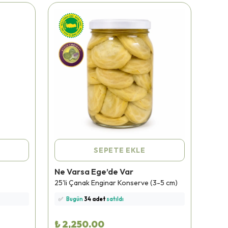
SEPETE EKLE
Ne Varsa Ege’de Var
Ne V
⭐️
Bu ürünü
332 kişi
favoriledi!
⭐️
Bu
25'li Çanak Enginar Konserve (3-5 cm)
Yağlı
🛒
73 kişi
sepetine ekledi!
🛒
11
✅
Bugün
34 adet
satıldı
✅
B
🚚
Hızlı teslimat
yapılıyor!
🚚
Hı
₺ 2,250.00