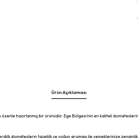
Ürün Açıklaması
enle hazırlanmış bir ürünüdür. Ege Bölgesi’nin en kaliteli domatesleri
çerdiği domateslerin tazeliği ve yoğun aroması ile yemeklerinize zenginlik