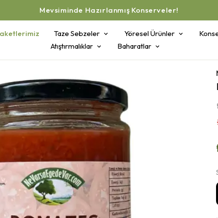
Mevsiminde Hazırlanmış Konserveler!
aketlerimiz
Taze Sebzeler
Yöresel Ürünler
Konse
Atıştırmalıklar
Baharatlar