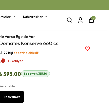
rveler
Kahvaltılıklar
0
Ne Varsa Ege’de Var
👀
Şu an
16 kişi
inceliyor!
Domates Konserve 660 cc
⭐️
Bu ürünü
386 kişi
favoriledi!
🛒
72 kişi
sepetine ekledi!
✅
Bugün
38 adet
satıldı
Tükeniyor
🚚
Hızlı teslimat
yapılıyor!
₺ 395.00
Sepette ₺355,50
Seçenekler
1 Kavanoz