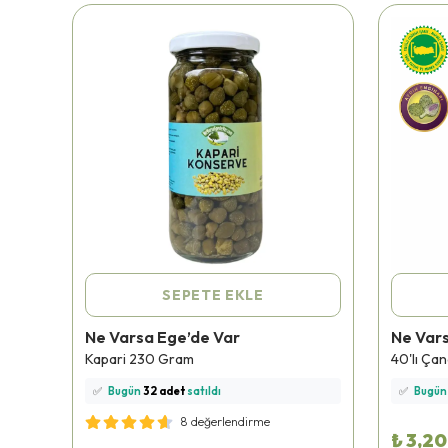
SEPETE EKLE
Ne Varsa Ege’de Var
Ne Var
⭐️
Bu ürünü
550 kişi
favoriledi!
⭐️
Bu ürü
Kapari 230 Gram
40'lı Ça
🛒
89 kişi
sepetine ekledi!
🛒
109 ki
✅
Bugün
32 adet
satıldı
✅
Bugü
🚚
Hızlı teslimat
yapılıyor!
🚚
Hızlı 
8 değerlendirme
₺ 3,2