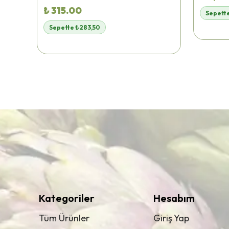
₺ 315.00
Sepett
Sepette ₺283,50
Kategoriler
Hesabım
Tüm Ürünler
Giriş Yap