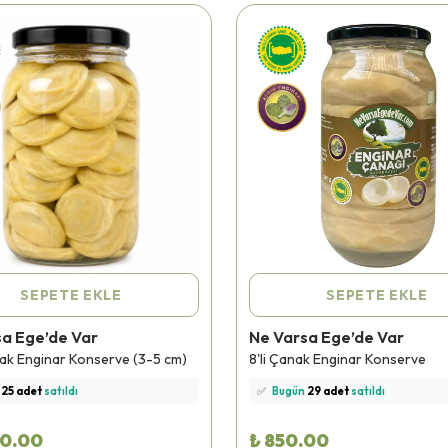
SEPETE EKLE
SEPETE EKLE
sa Ege’de Var
Ne Varsa Ege’de Var
nü
579 kişi
favoriledi!
⭐️
Bu ürünü
515 kişi
favoriledi!
nak Enginar Konserve (3-5 cm)
8'li Çanak Enginar Konserve
şi
sepetine ekledi!
🛒
70 kişi
sepetine ekledi!
n
25 adet
satıldı
✅
Bugün
29 adet
satıldı
teslimat
yapılıyor!
🚚
Hızlı teslimat
yapılıyor!
00.00
₺ 850.00