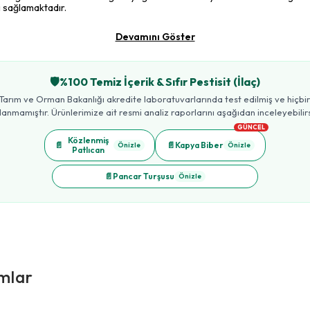
i sağlamaktadır.
Devamını Göster
🛡️
%100 Temiz İçerik & Sıfır Pestisit (İlaç)
Tarım ve Orman Bakanlığı akredite laboratuvarlarında test edilmiş ve hiçbir t
lanmamıştır. Ürünlerimize ait resmi analiz raporlarını aşağıdan inceleyebilirs
GÜNCEL
Közlenmiş
📄
📄
Kapya Biber
Önizle
Önizle
Patlıcan
📄
Pancar Turşusu
Önizle
mlar