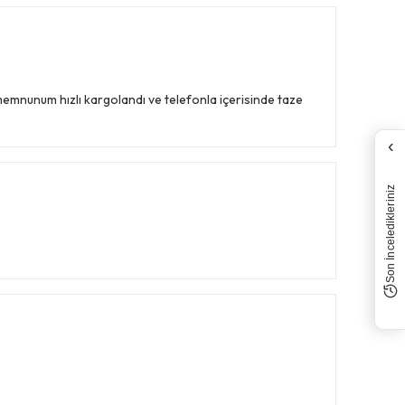
memnunum hızlı kargolandı ve telefonla içerisinde taze
‹
Son İnceledikleriniz