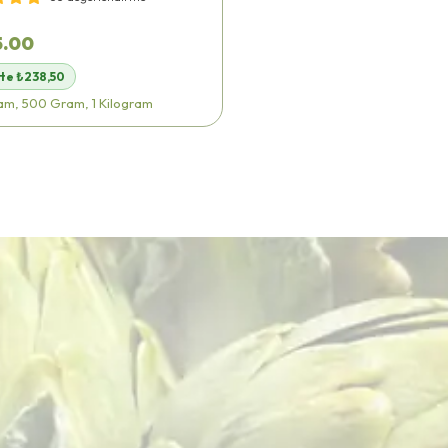
5.00
te ₺238,50
am, 500 Gram, 1 Kilogram