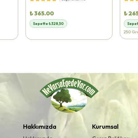
₺ 365.00
₺ 26
Sepette ₺328,50
Sepet
250 Gr
Hakkımızda
Kurumsal