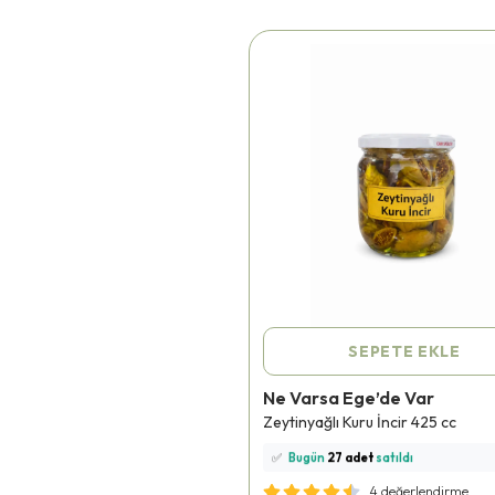
SEPETE EKLE
Ne Varsa Ege’de Var
⭐️
Bu ürünü
347 kişi
favoriledi!
Zeytinyağlı Kuru İncir 425 cc
🛒
88 kişi
sepetine ekledi!
✅
Bugün
27 adet
satıldı
🚚
Hızlı teslimat
yapılıyor!
4 değerlendirme