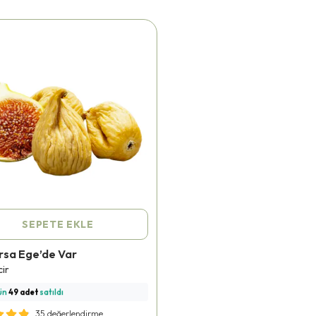
SEPETE EKLE
rsa Ege’de Var
rünü
423 kişi
favoriledi!
cir
kişi
sepetine ekledi!
ün
49 adet
satıldı
ı teslimat
yapılıyor!
35 değerlendirme