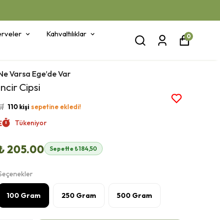
rveler
Kahvaltılıklar
0
Ne Varsa Ege’de Var
👀
Şu an
49 kişi
inceliyor!
İncir Cipsi
⭐️
Bu ürünü
404 kişi
favoriledi!
🛒
110 kişi
sepetine ekledi!
✅
Bugün
40 adet
satıldı
Tükeniyor
🚚
Hızlı teslimat
yapılıyor!
₺ 205.00
Sepette ₺184,50
Seçenekler
100 Gram
250 Gram
500 Gram