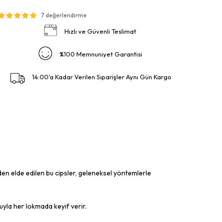
7 değerlendirme
Hızlı ve Güvenli Teslimat
%100 Memnuniyet Garantisi
14:00'a Kadar Verilen Siparişler Aynı Gün Kargo
inden elde edilen bu cipsler, geleneksel yöntemlerle
suyla her lokmada keyif verir.