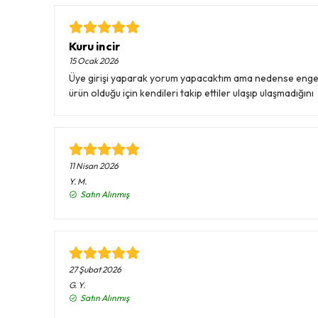
Kuru incir
15 Ocak 2026
Üye girişi yaparak yorum yapacaktım ama nedense engelle
ürün olduğu için kendileri takip ettiler ulaşıp ulaşmadığını
11 Nisan 2026
Y.
M.
Satın Alınmış
27 Şubat 2026
G.
Y.
Satın Alınmış