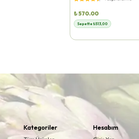
₺ 570.00
Sepette ₺513,00
Kategoriler
Hesabım