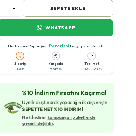
SEPETE EKLE
WHATSAPP
Hafta sonu! Siparişiniz
Pazartesi
kargoya verilecek.
🚚
🛒
📦
📍
Sipariş
Kargoda
Teslimat
Bugün
Pazartesi
11 Ağu - 12 Ağu
%10 İndirim Fırsatını Kaçırma!
Üyelik oluşturarak yapacağın ilk alışverişte
SEPETTE NET %10 İNDİRİM!
Not:
İndirim
kampanyalı paketlerde
geçerli değildir
.