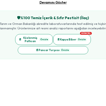
Devamını Göster
🛡️
%100 Temiz İçerik & Sıfır Pestisit (İlaç)
Tarım ve Orman Bakanlığı akredite laboratuvarlarında test edilmiş ve hiçbir t
lanmamıştır. Ürünlerimize ait resmi analiz raporlarını aşağıdan inceleyebilirs
GÜNCEL
Közlenmiş
📄
📄
Kapya Biber
Önizle
Önizle
Patlıcan
📄
Pancar Turşusu
Önizle