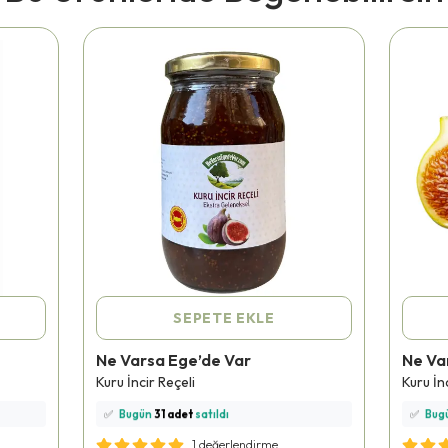
SEPETE EKLE
Ne Varsa Ege’de Var
Ne Va
⭐️
Bu ürünü
255 kişi
favoriledi!
⭐️
Bu ü
Kuru İncir Reçeli
Kuru İn
🛒
98 kişi
sepetine ekledi!
🛒
118 
✅
Bugün
31 adet
satıldı
✅
Bug
🚚
Hızlı teslimat
yapılıyor!
🚚
Hızl
1 değerlendirme