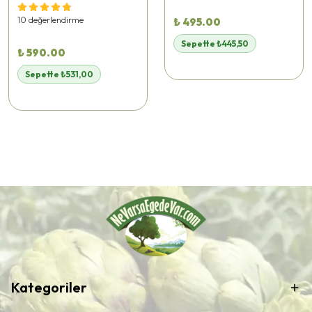
🚚
Hızlı teslimat
yapılıyor!
🚚
Hızlı teslimat
yapılıyor!
10 değerlendirme
₺ 495.00
Sepette ₺445,50
₺ 590.00
Sepette ₺531,00
Kategoriler