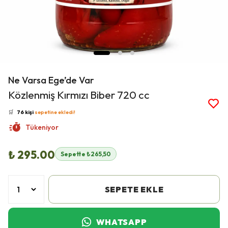
Ne Varsa Ege’de Var
👀
Şu an
34 kişi
inceliyor!
Közlenmiş Kırmızı Biber 720 cc
⭐️
Bu ürünü
371 kişi
favoriledi!
🛒
76 kişi
sepetine ekledi!
✅
Bugün
39 adet
satıldı
Tükeniyor
🚚
Hızlı teslimat
yapılıyor!
₺ 295.00
Sepette ₺265,50
SEPETE EKLE
WHATSAPP