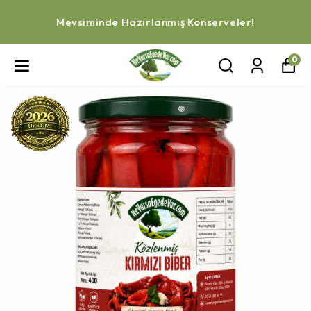
Mevsiminde Hazırlanmış Konserveler!
0