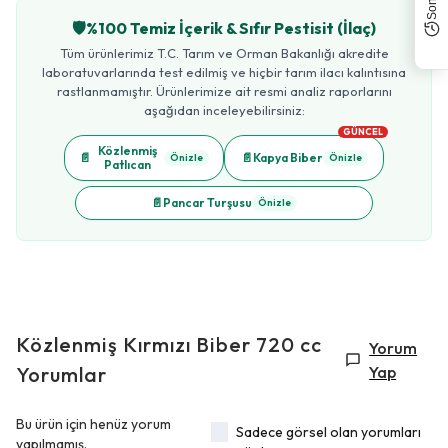
🛡️
%100 Temiz İçerik & Sıfır Pestisit (İlaç)
Tüm ürünlerimiz T.C. Tarım ve Orman Bakanlığı akredite
laboratuvarlarında test edilmiş ve hiçbir tarım ilacı kalıntısına
rastlanmamıştır. Ürünlerimize ait resmi analiz raporlarını
aşağıdan inceleyebilirsiniz:
GÜNCEL
Közlenmiş
📄
📄
Kapya Biber
Önizle
Önizle
Patlıcan
📄
Pancar Turşusu
Önizle
Közlenmiş Kırmızı Biber 720 cc
Yorum
Yorumlar
Yap
Bu ürün için henüz yorum
Sadece görsel olan yorumları
yapılmamış.