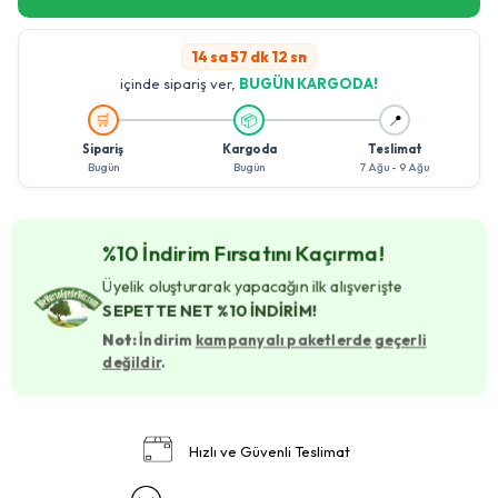
14 sa 57 dk 11 sn
içinde sipariş ver,
BUGÜN KARGODA!
🚚
🛒
📦
📍
Sipariş
Kargoda
Teslimat
Bugün
Bugün
7 Ağu - 9 Ağu
%10 İndirim Fırsatını Kaçırma!
Üyelik oluşturarak yapacağın ilk alışverişte
SEPETTE NET %10 İNDİRİM!
Not:
İndirim
kampanyalı paketlerde geçerli
değildir
.
Hızlı ve Güvenli Teslimat