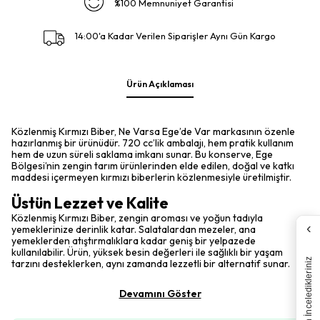
%100 Memnuniyet Garantisi
14:00'a Kadar Verilen Siparişler Aynı Gün Kargo
Ürün Açıklaması
Közlenmiş Kırmızı Biber, Ne Varsa Ege’de Var markasının özenle
hazırlanmış bir ürünüdür. 720 cc’lik ambalajı, hem pratik kullanım
hem de uzun süreli saklama imkanı sunar. Bu konserve, Ege
Bölgesi’nin zengin tarım ürünlerinden elde edilen, doğal ve katkı
maddesi içermeyen kırmızı biberlerin közlenmesiyle üretilmiştir.
Üstün Lezzet ve Kalite
Közlenmiş Kırmızı Biber, zengin aroması ve yoğun tadıyla
‹
yemeklerinize derinlik katar. Salatalardan mezeler, ana
yemeklerden atıştırmalıklara kadar geniş bir yelpazede
kullanılabilir. Ürün, yüksek besin değerleri ile sağlıklı bir yaşam
Son İnceledikleriniz
tarzını desteklerken, aynı zamanda lezzetli bir alternatif sunar.
Devamını Göster