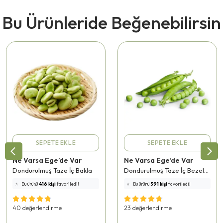
Bu Ürünleride Beğenebilirsin
SEPETE EKLE
SEPETE EKLE
Ne Varsa Ege’de Var
Ne Varsa Ege’de Var
Dondurulmuş Taze İç Bakla
Dondurulmuş Taze İç Bezelye
⭐️
Bu ürünü
416 kişi
favoriledi!
⭐️
Bu ürünü
391 kişi
favoriledi!
🛒
92 kişi
sepetine ekledi!
🛒
96 kişi
sepetine ekledi!
✅
Bugün
24 adet
satıldı
✅
Bugün
45 adet
satıldı
40 değerlendirme
23 değerlendirme
🚚
Hızlı teslimat
yapılıyor!
🚚
Hızlı teslimat
yapılıyor!