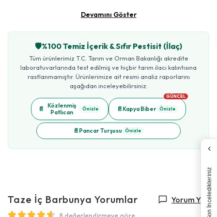
Devamını Göster
🛡️
%100 Temiz İçerik & Sıfır Pestisit (İlaç)
Tüm ürünlerimiz T.C. Tarım ve Orman Bakanlığı akredite
laboratuvarlarında test edilmiş ve hiçbir tarım ilacı kalıntısına
rastlanmamıştır. Ürünlerimize ait resmi analiz raporlarını
aşağıdan inceleyebilirsiniz:
GÜNCEL
Közlenmiş
📄
📄
Kapya Biber
Önizle
Önizle
Patlıcan
📄
Pancar Turşusu
Önizle
‹
Son İnceledikleriniz
Taze İç Barbunya
Yorumlar
Yorum Yap
8 değerlendirmeye göre