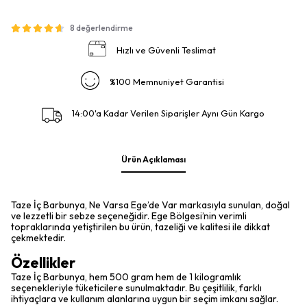
8 değerlendirme
Hızlı ve Güvenli Teslimat
%100 Memnuniyet Garantisi
14:00'a Kadar Verilen Siparişler Aynı Gün Kargo
Ürün Açıklaması
Taze İç Barbunya, Ne Varsa Ege’de Var markasıyla sunulan, doğal
ve lezzetli bir sebze seçeneğidir. Ege Bölgesi’nin verimli
topraklarında yetiştirilen bu ürün, tazeliği ve kalitesi ile dikkat
çekmektedir.
Özellikler
Taze İç Barbunya, hem 500 gram hem de 1 kilogramlık
seçenekleriyle tüketicilere sunulmaktadır. Bu çeşitlilik, farklı
ihtiyaçlara ve kullanım alanlarına uygun bir seçim imkanı sağlar.