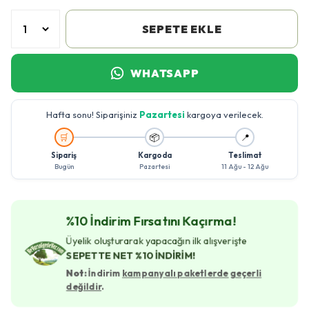
SEPETE EKLE
WHATSAPP
Hafta sonu! Siparişiniz
Pazartesi
kargoya verilecek.
🚚
🛒
📦
📍
Sipariş
Kargoda
Teslimat
Bugün
Pazartesi
11 Ağu - 12 Ağu
%10 İndirim Fırsatını Kaçırma!
Üyelik oluşturarak yapacağın ilk alışverişte
SEPETTE NET %10 İNDİRİM!
Not:
İndirim
kampanyalı paketlerde geçerli
değildir
.