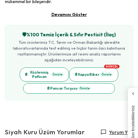
mükemmel bir bileşendir.
Devamını Göster
🛡️
%100 Temiz İçerik & Sıfır Pestisit (İlaç)
Tüm ürünlerimiz T.C. Tarım ve Orman Bakanlığı akredite
laboratuvarlarında test edilmiş ve hiçbir tarım ilacı kalıntısına
rastlanmamıştır. Ürünlerimize ait resmi analiz raporlarını
aşağıdan inceleyebilirsiniz:
GÜNCEL
Közlenmiş
📄
📄
Kapya Biber
Önizle
Önizle
Patlıcan
📄
Pancar Turşusu
Önizle
‹
Son İnceledikleriniz
Siyah Kuru Üzüm
Yorumlar
Yorum Yap