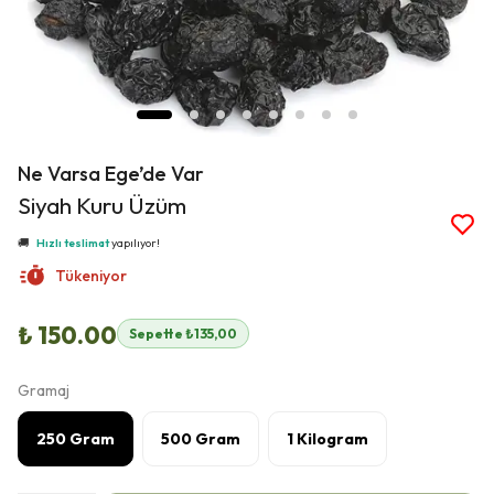
Ne Varsa Ege’de Var
👀
Şu an
16 kişi
inceliyor!
Siyah Kuru Üzüm
⭐️
Bu ürünü
277 kişi
favoriledi!
🛒
111 kişi
sepetine ekledi!
✅
Bugün
43 adet
satıldı
Tükeniyor
🚚
Hızlı teslimat
yapılıyor!
₺ 150.00
Sepette ₺135,00
Gramaj
250 Gram
500 Gram
1 Kilogram