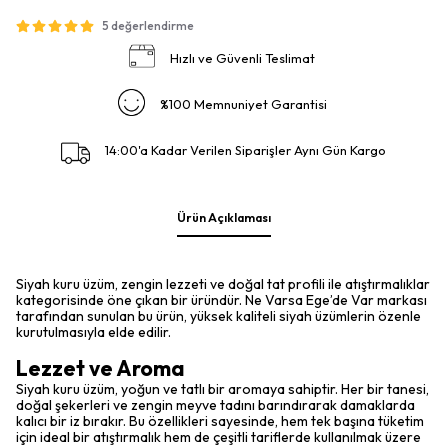
5 değerlendirme
Hızlı ve Güvenli Teslimat
%100 Memnuniyet Garantisi
14:00'a Kadar Verilen Siparişler Aynı Gün Kargo
Ürün Açıklaması
Siyah kuru üzüm, zengin lezzeti ve doğal tat profili ile atıştırmalıklar
kategorisinde öne çıkan bir üründür. Ne Varsa Ege’de Var markası
tarafından sunulan bu ürün, yüksek kaliteli siyah üzümlerin özenle
kurutulmasıyla elde edilir.
Lezzet ve Aroma
Siyah kuru üzüm, yoğun ve tatlı bir aromaya sahiptir. Her bir tanesi,
doğal şekerleri ve zengin meyve tadını barındırarak damaklarda
kalıcı bir iz bırakır. Bu özellikleri sayesinde, hem tek başına tüketim
için ideal bir atıştırmalık hem de çeşitli tariflerde kullanılmak üzere