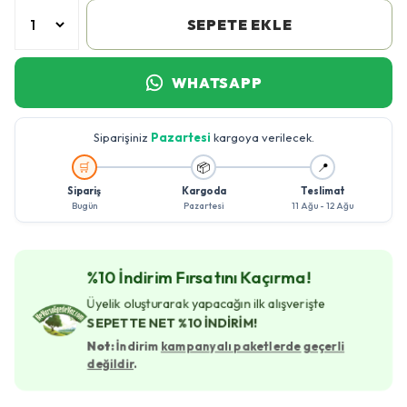
SEPETE EKLE
WHATSAPP
Siparişiniz
Pazartesi
kargoya verilecek.
🚚
🛒
📦
📍
Sipariş
Kargoda
Teslimat
Bugün
Pazartesi
11 Ağu - 12 Ağu
%10 İndirim Fırsatını Kaçırma!
Üyelik oluşturarak yapacağın ilk alışverişte
SEPETTE NET %10 İNDİRİM!
Not:
İndirim
kampanyalı paketlerde geçerli
değildir
.