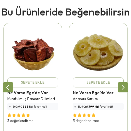
Bu Ürünleride Beğenebilirsin
SEPETE EKLE
SEPETE EKLE
Ne Varsa Ege’de Var
Ne Varsa Ege’de Var
Kurutulmuş Pancar Dilimleri
Ananas Kurusu
⭐️
Bu ürünü
565 kişi
favoriledi!
⭐️
Bu ürünü
399 kişi
favoriledi!
🛒
72 kişi
sepetine ekledi!
🛒
107 kişi
sepetine ekledi!
✅
Bugün
27 adet
satıldı
✅
Bugün
31 adet
satıldı
3 değerlendirme
3 değerlendirme
🚚
Hızlı teslimat
yapılıyor!
🚚
Hızlı teslimat
yapılıyor!