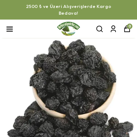
Mevsiminde Hazırlanmış Konserveler!
0