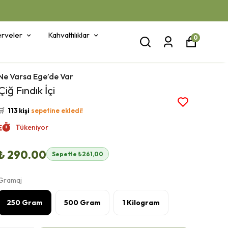
rveler
Kahvaltılıklar
0
Ne Varsa Ege’de Var
👀
Şu an
20 kişi
inceliyor!
Çiğ Fındık İçi
⭐️
Bu ürünü
565 kişi
favoriledi!
🛒
113 kişi
sepetine ekledi!
✅
Bugün
43 adet
satıldı
Tükeniyor
🚚
Hızlı teslimat
yapılıyor!
₺ 290.00
Sepette ₺261,00
Gramaj
250 Gram
500 Gram
1 Kilogram