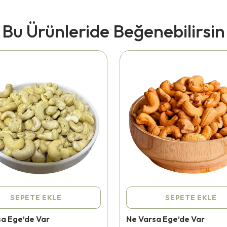
Bu Ürünleride Beğenebilirsin
SEPETE EKLE
SEPETE EKLE
sa Ege’de Var
Ne Varsa Ege’de Var
nü
416 kişi
favoriledi!
⭐️
Bu ürünü
559 kişi
favoriledi!