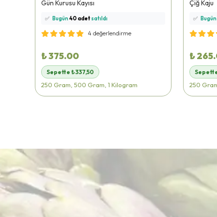
Gün Kurusu Kayısı
Çiğ Kaju
🛒
118 kişi
sepetine ekledi!
🛒
70 kiş
✅
Bugün
40 adet
satıldı
✅
Bugü
🚚
Hızlı teslimat
yapılıyor!
🚚
Hızlı 
4 değerlendirme
₺ 375.00
₺ 265
Sepette ₺337,50
Sepett
250 Gram, 500 Gram, 1 Kilogram
250 Gram