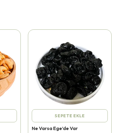
SEPETE EKLE
Ne Varsa Ege’de Var
Ne V
⭐️
Bu ürünü
414 kişi
favoriledi!
⭐️
Bu