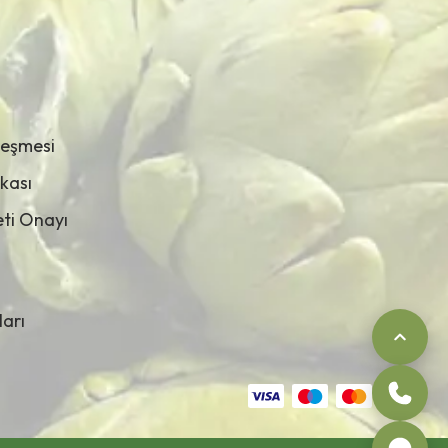
leşmesi
ikası
leti Onayı
ları