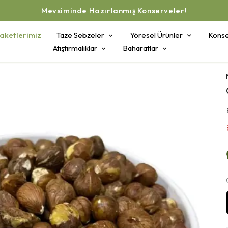
Mevsiminde Hazırlanmış Konserveler!
aketlerimiz
Taze Sebzeler
Yöresel Ürünler
Konse
Atıştırmalıklar
Baharatlar