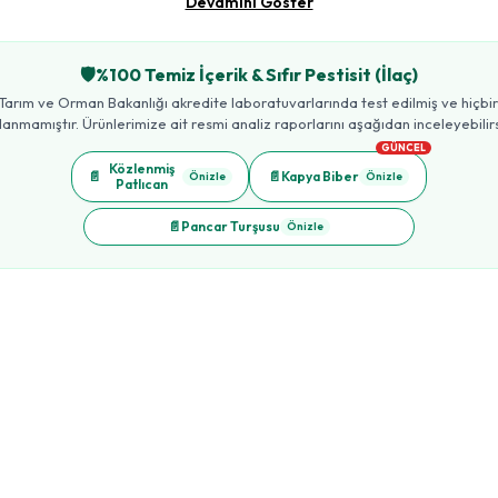
Devamını Göster
🛡️
%100 Temiz İçerik & Sıfır Pestisit (İlaç)
Tarım ve Orman Bakanlığı akredite laboratuvarlarında test edilmiş ve hiçbir t
lanmamıştır. Ürünlerimize ait resmi analiz raporlarını aşağıdan inceleyebilirs
GÜNCEL
Közlenmiş
📄
📄
Kapya Biber
Önizle
Önizle
Patlıcan
📄
Pancar Turşusu
Önizle