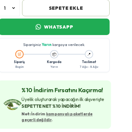
SEPETE EKLE
WHATSAPP
Siparişiniz
Yarın
kargoya verilecek.
🚚
🛒
📦
📍
Sipariş
Kargoda
Teslimat
Bugün
Yarın
7 Ağu - 8 Ağu
%10 İndirim Fırsatını Kaçırma!
Üyelik oluşturarak yapacağın ilk alışverişte
SEPETTE NET %10 İNDİRİM!
Not:
İndirim
kampanyalı paketlerde
geçerli değildir
.