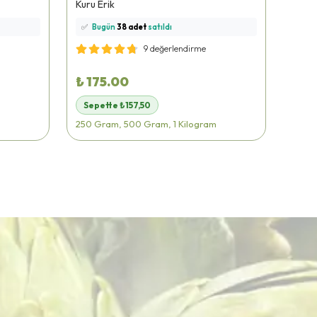
Kuru Erik
Çekir
🛒
73 kişi
sepetine ekledi!
🛒
75
✅
Bugün
38 adet
satıldı
✅
B
🚚
Hızlı teslimat
yapılıyor!
🚚
Hı
9 değerlendirme
₺ 175.00
₺ 1
Sepette ₺157,50
Sep
250 Gram, 500 Gram, 1 Kilogram
250 G