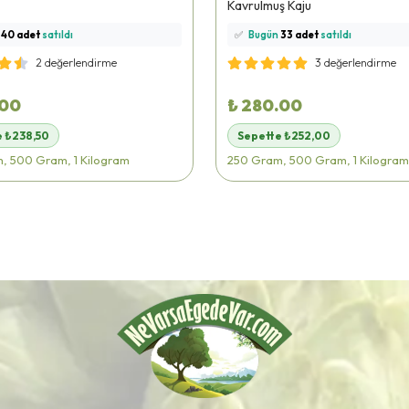
Kavrulmuş Kaju
i
sepetine ekledi!
🛒
98 kişi
sepetine ekledi!
n
40 adet
satıldı
✅
Bugün
33 adet
satıldı
teslimat
yapılıyor!
🚚
Hızlı teslimat
yapılıyor!
2 değerlendirme
3 değerlendirme
.00
₺ 280.00
e ₺238,50
Sepette ₺252,00
, 500 Gram, 1 Kilogram
250 Gram, 500 Gram, 1 Kilogram