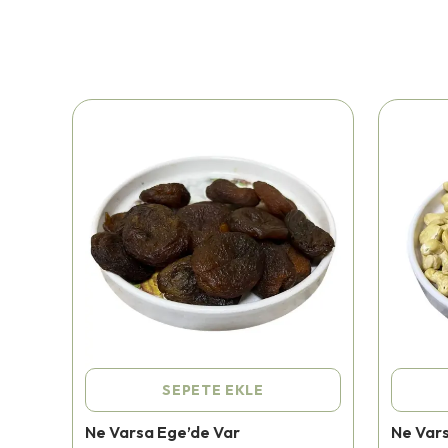
SEPETE EKLE
Ne Varsa Ege’de Var
Ne Var
⭐️
Bu ürünü
226 kişi
favoriledi!
⭐️
Bu ürü