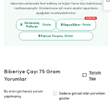
laboratuvarlarında test edilmiş ve hiçbir tarım ilacı kalıntısına
rastlanmamıştır. Ürünlerimize ait resmi analiz raporlarını
aşağıdan inceleyebilirsiniz:
GÜNCEL
Közlenmiş
📄
📄
Kapya Biber
Önizle
Önizle
Patlıcan
📄
Pancar Turşusu
Önizle
Biberiye Çayı 75 Gram
Yorum
Yorumlar
Yap
Bu ürün için henüz yorum
Sadece görsel olan yorumları
yapılmamış.
göster