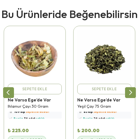
Bu Ürünleride Beğenebilirsin
SEPETE EKLE
SEPETE EKLE
Ne Varsa Ege’de Var
Ne Varsa Ege’de Var
⭐️
Bu ürünü
540 kişi
favoriledi!
⭐️
Bu ürünü
244 kişi
favoriledi!
Ihlamur Çayı 30 Gram
Yeşil Çay 75 Gram
🛒
109 kişi
sepetine ekledi!
🛒
83 kişi
sepetine ekledi!
✅
Bugün
36 adet
satıldı
✅
Bugün
26 adet
satıldı
🚚
Hızlı teslimat
yapılıyor!
🚚
Hızlı teslimat
yapılıyor!
₺ 225.00
₺ 200.00