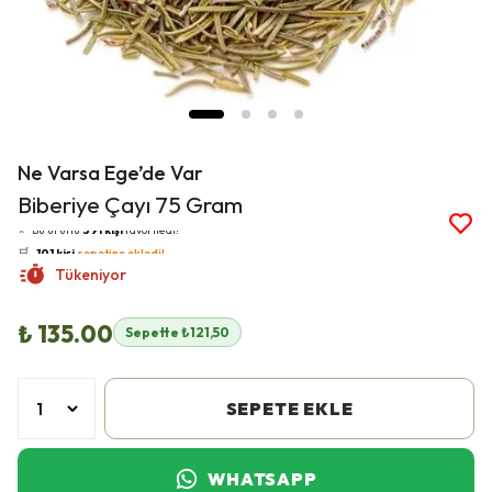
Ne Varsa Ege’de Var
👀
Şu an
39 kişi
inceliyor!
Biberiye Çayı 75 Gram
⭐️
Bu ürünü
391 kişi
favoriledi!
🛒
101 kişi
sepetine ekledi!
✅
Bugün
27 adet
satıldı
Tükeniyor
🚚
Hızlı teslimat
yapılıyor!
₺ 135.00
Sepette ₺121,50
SEPETE EKLE
WHATSAPP