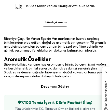
14:00'a Kadar Verilen Siparişler Aynı Gün Kargo
Ürün Açıklaması
Biberiye Çayı, Ne Varsa Ege’de Var markasının özenle seçilmiş
bitkilerinden elde edilen, doğal ve aromatik bir içecektir. 75 gramlık
ambalajında sunulan bu çay, zengin bir lezzet profiline sahiptir ve
günlük yaşamınıza ferahlatıcı bir dokunuş katmak için idealdir.
Aromatik Özellikler
Biberiye bitkisi, kendine has aromasıyla bilinir. Bu çayın içimi, yoğun
ve karakteristik bir tat sunarak, damak zevkinizi zenginleştirir.
‹
Sıcak su ile demlendiğinde, biberiyenin doğal kokusu ortama yayılır
ve içim deneyimini daha da keyifli hale getirir.
Son İnceledikleriniz
Devamını Göster
🛡️
%100 Temiz İçerik & Sıfır Pestisit (İlaç)
Tüm ürünlerimiz T.C. Tarım ve Orman Bakanlığı akredite