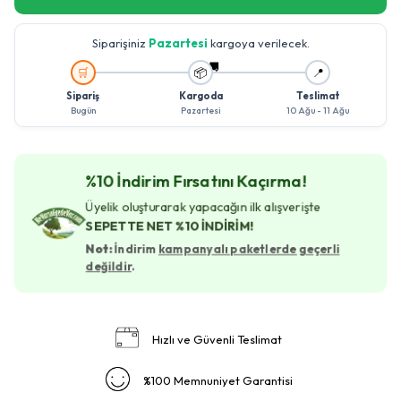
Siparişiniz
Pazartesi
kargoya verilecek.
🚚
🛒
📦
📍
Sipariş
Kargoda
Teslimat
Bugün
Pazartesi
10 Ağu - 11 Ağu
%10 İndirim Fırsatını Kaçırma!
Üyelik oluşturarak yapacağın ilk alışverişte
SEPETTE NET %10 İNDİRİM!
Not:
İndirim
kampanyalı paketlerde geçerli
değildir
.
Hızlı ve Güvenli Teslimat
%100 Memnuniyet Garantisi