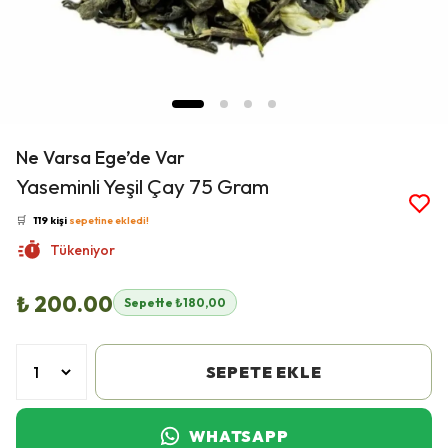
Ne Varsa Ege’de Var
👀
Şu an
16 kişi
inceliyor!
Yaseminli Yeşil Çay 75 Gram
⭐️
Bu ürünü
546 kişi
favoriledi!
🛒
119 kişi
sepetine ekledi!
✅
Bugün
26 adet
satıldı
Tükeniyor
🚚
Hızlı teslimat
yapılıyor!
₺ 200.00
Sepette ₺180,00
SEPETE EKLE
WHATSAPP