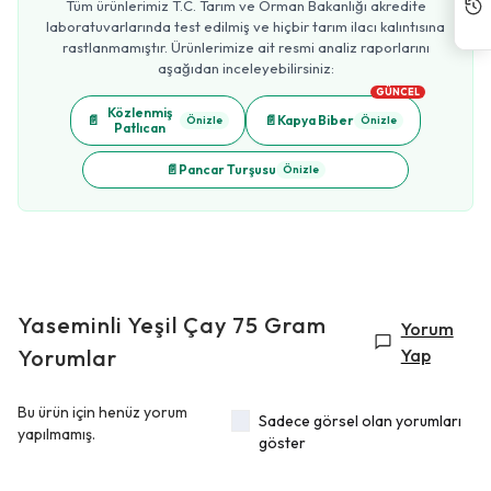
Tüm ürünlerimiz T.C. Tarım ve Orman Bakanlığı akredite
laboratuvarlarında test edilmiş ve hiçbir tarım ilacı kalıntısına
rastlanmamıştır. Ürünlerimize ait resmi analiz raporlarını
aşağıdan inceleyebilirsiniz:
GÜNCEL
Közlenmiş
📄
📄
Kapya Biber
Önizle
Önizle
Patlıcan
📄
Pancar Turşusu
Önizle
Yaseminli Yeşil Çay 75 Gram
Yorum
Yorumlar
Yap
Bu ürün için henüz yorum
Sadece görsel olan yorumları
yapılmamış.
göster