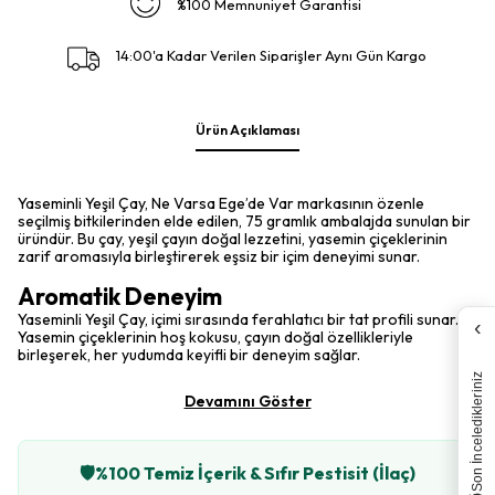
%100 Memnuniyet Garantisi
14:00'a Kadar Verilen Siparişler Aynı Gün Kargo
Ürün Açıklaması
Yaseminli Yeşil Çay, Ne Varsa Ege’de Var markasının özenle
seçilmiş bitkilerinden elde edilen, 75 gramlık ambalajda sunulan bir
üründür. Bu çay, yeşil çayın doğal lezzetini, yasemin çiçeklerinin
zarif aromasıyla birleştirerek eşsiz bir içim deneyimi sunar.
Aromatik Deneyim
Yaseminli Yeşil Çay, içimi sırasında ferahlatıcı bir tat profili sunar.
‹
Yasemin çiçeklerinin hoş kokusu, çayın doğal özellikleriyle
birleşerek, her yudumda keyifli bir deneyim sağlar.
Son İnceledikleriniz
Devamını Göster
🛡️
%100 Temiz İçerik & Sıfır Pestisit (İlaç)