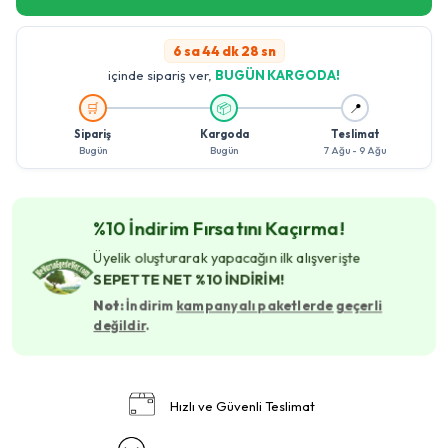
6 sa 44 dk 27 sn
içinde sipariş ver,
BUGÜN KARGODA!
🚚
🛒
📦
📍
Sipariş
Kargoda
Teslimat
Bugün
Bugün
7 Ağu - 9 Ağu
%10 İndirim Fırsatını Kaçırma!
Üyelik oluşturarak yapacağın ilk alışverişte
SEPETTE NET %10 İNDİRİM!
Not:
İndirim
kampanyalı paketlerde geçerli
değildir
.
Hızlı ve Güvenli Teslimat