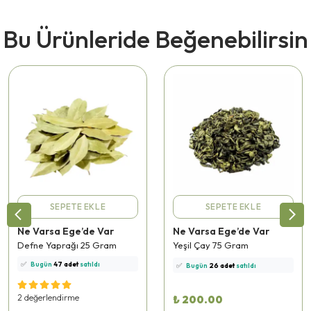
Bu Ürünleride Beğenebilirsin
SEPETE EKLE
SEPETE EKLE
Ne Varsa Ege’de Var
Ne Varsa Ege’de Var
⭐️
Bu ürünü
613 kişi
favoriledi!
⭐️
Bu ürünü
244 kişi
favoriledi!
Defne Yaprağı 25 Gram
Yeşil Çay 75 Gram
🛒
80 kişi
sepetine ekledi!
🛒
83 kişi
sepetine ekledi!
✅
Bugün
47 adet
satıldı
✅
Bugün
26 adet
satıldı
🚚
Hızlı teslimat
yapılıyor!
🚚
Hızlı teslimat
yapılıyor!
2 değerlendirme
₺ 200.00