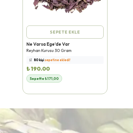
SEPETE EKLE
Ne Varsa Ege’de Var
Reyhan Kurusu 30 Gram
⭐️
Bu ürünü
470 kişi
favoriledi!
🛒
80 kişi
sepetine ekledi!
₺ 190.00
✅
Bugün
42 adet
satıldı
🚚
Hızlı teslimat
yapılıyor!
Sepette ₺171,00