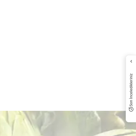
‹
Son İnceledikleriniz