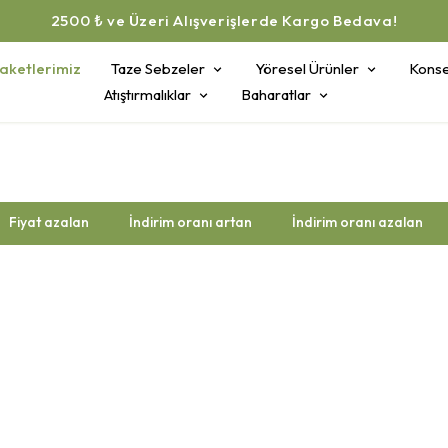
Mevsiminde Hazırlanmış Konserveler!
aketlerimiz
Taze Sebzeler
Yöresel Ürünler
Konse
Atıştırmalıklar
Baharatlar
Fiyat azalan
İndirim oranı artan
İndirim oranı azalan