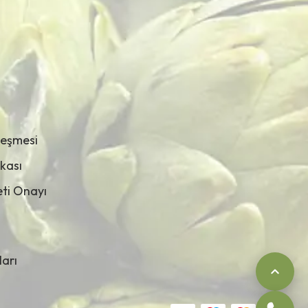
leşmesi
ikası
leti Onayı
ları